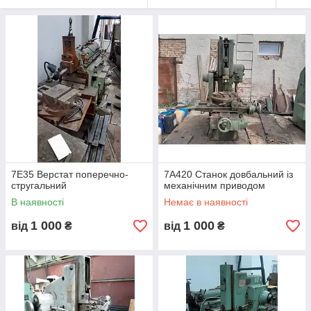
7Е35 Верстат поперечно-
7А420 Станок довбальний із
стругальний
механічним приводом
В наявності
Немає в наявності
1 000
1 000
від
₴
від
₴