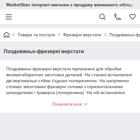
MarketStan інтернет-магазин з продажу вживаного обладнанн
Товари та послуги
Фрезерні верстати
Поздовжньо-фр
Поздовжньо-фрезерні верстати
Поздовжньо-фрезерні верстати призначені для обробки
великогабаритних заготовок деталей. На станині встановлені
дві вертикальні стійки з'єднані поперечиною. На напрямних
стояках змонтовані фрезерні головки з горизонтальними
шпинделями і траверса (поперечина). На ній встановлені
фрезерні головки з вертикальними шпинделями, а стіл
Показати все
переміщається по напрямних стійок. Верстати випускають
одно - і двухстоечными, з одним або декількома
шпинделями.