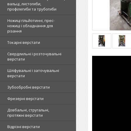
вальці, листогиби,
профілегиби та трубогиби
Ножиці гільйотинні, прес-
ножиці і обладнання для
різання
Токарні верстати
Свердлильні і розточувальні
верстати
Шліфувальні і заточувальні
верстати
Зубообробні верстати
Фрезерні верстати
Довбальні, стругальні,
протяжні верстати
Відрізні верстати