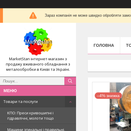
Зараз компанія не може швидко обробляти замов
ГОЛОВНА
Т
MarketStan інтернет-магазин з
продажу вживаного обладнання з
металообробки в Києві та Україні.
–4%
Товари та послуги
КПО: Преси кривошипні і
гідравлічні, молоти тощо
Машини згинальні і правильні,