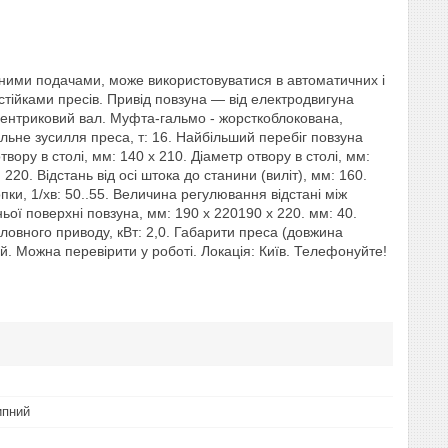
ими подачами, може використовуватися в автоматичних і
 стійками пресів. Привід повзуна — від електродвигуна
центриковий вал. Муфта-гальмо - жорсткоблокована,
ьне зусилля преса, т: 16. Найбільший перебіг повзуна
твору в столі, мм: 140 х 210. Діаметр отвору в столі, мм:
20. Відстань від осі штока до станини (виліт), мм: 160.
пки, 1/хв: 50..55. Величина регулювання відстані між
ньої поверхні повзуна, мм: 190 х 220190 х 220. мм: 40.
ловного приводу, кВт: 2,0. Габарити преса (довжина
й. Можна перевірити у роботі. Локація: Київ. Телефонуйте!
ипний