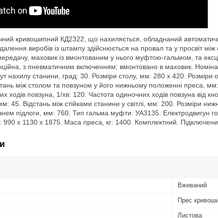
ний кривошипний КД2322, що нахиляється, обладнаний автоматичн
идалення виробів із штампу здійснюється на провал та у просвіт між
передачу, маховик із вмонтованим у нього муфтою-гальмом, та екс
кційна, з пневматичним включенням; вмонтовано в маховик. Номінал
Кут нахилу станини, град: 30. Розміри столу, мм: 280 х 420. Розміри о
тань між столом та повзуном у його нижньому положенні преса, мм: 2
х ходів повзуна, 1/хв: 120. Частота одиночних ходів повзуна від кно
мм: 45. Відстань між стійками станини у світлі, мм: 200. Розміри ниж
внем підлоги, мм: 760. Тип гальма муфти: УА3135. Електродвигун го
 990 х 1130 х 1875. Маса преса, кг: 1400. Комплектний. Підключени
и
Вживаний
Прес кривош
Листова