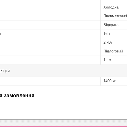
Холодна
Пневматични
Відкрита
я
16 т
2 кВт
Підлоговий
1 шт.
метри
1400 кг
я замовлення