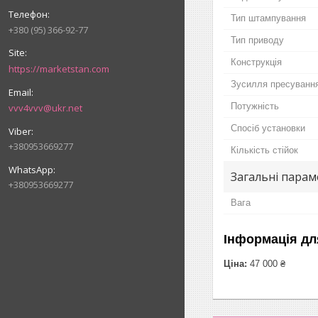
Тип штампування
+380 (95) 366-92-77
Тип приводу
Конструкція
https://marketstan.com
Зусилля пресуванн
Потужність
vvv4vvv@ukr.net
Спосіб установки
+380953669277
Кількість стійок
Загальні пара
+380953669277
Вага
Інформація дл
Ціна:
47 000 ₴