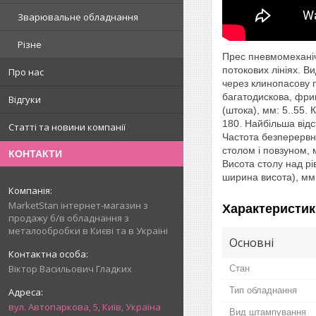
Зварювальне обладнання
Різне
Прес пневмомеханіч
потокових лініях. В
Про нас
через клинопасову 
багатодискова, фри
Відгуки
(штока), мм: 5..55. 
180. Найбільша відс
Статті та новини компанії
Частота безперервни
столом і повзуном, 
КОНТАКТИ
Висота столу над рі
ширина висота), мм:
MarketStan інтернет-магазин з
Характеристик
продажу б/в обладнання з
металообробки в Києві та в Україні
Основні
Віктор Васильович Гладких
Стан
Тип обладнання
вул. Автопаркова, 5, Київ, Україна
Вид штампування