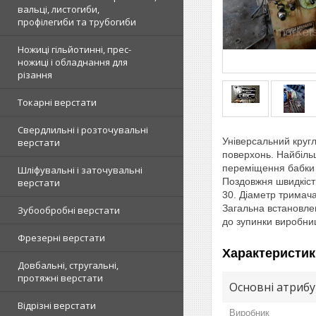
вальці, листогиби,
профілегиби та трубогиби
Ножиці гільйотинні, прес-
ножиці і обладнання для
різання
Токарні верстати
Свердлильні і розточувальні
Універсальний кругл
верстати
поверхонь. Найбільш
переміщення бабки 
Шліфувальні і заточувальні
Поздовжня швидкість
верстати
30. Діаметр тримача
Загальна встановлена
Зубообробні верстати
до зупинки виробниц
Фрезерні верстати
Характеристик
Довбальні, стругальні,
протяжні верстати
Основні атриб
Відрізні верстати
Виробник