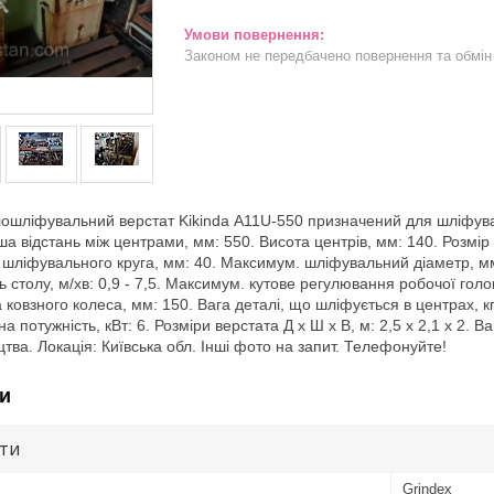
Законом не передбачено повернення та обмін 
ошліфувальний верстат Kikinda А11U-550 призначений для шліфуванн
а відстань між центрами, мм: 550. Висота центрів, мм: 140. Розмір
шліфувального круга, мм: 40. Максимум. шліфувальний діаметр, мм
 столу, м/хв: 0,9 - 7,5. Максимум. кутове регулювання робочої голов
 ковзного колеса, мм: 150. Вага деталі, що шліфується в центрах, кг:
 ​​потужність, кВт: 6. Розміри верстата Д х Ш х В, м: 2,5 х 2,1 х 2.
тва. Локація: Київська обл. Інші фото на запит. Телефонуйте!
и
ути
Grindex