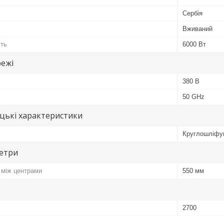
Сербія
Вживаний
сть
6000 Вт
ежі
380 В
50 GHz
цькі характеристики
Круглошліфу
метри
 між центрами
550 мм
2700