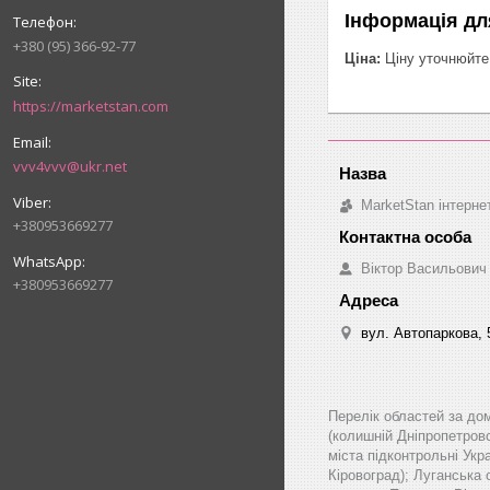
Інформація дл
+380 (95) 366-92-77
Ціна:
Ціну уточнюйте
https://marketstan.com
vvv4vvv@ukr.net
MarketStan інтерне
+380953669277
Віктор Васильович
+380953669277
вул. Автопаркова, 5
Перелік областей за до
(колишній Дніпропетровс
міста підконтрольні Укр
Кіровоград); Луганська 