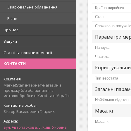
Зварювальне обладнання
Країна виробник
Стан
Різне
Споживана потужні
Про нас
Параметри мер
Відгуки
Напруга
Статті та новини компанії
Частота
КОНТАКТИ
Користувальни
Тип верстата
MarketStan інтернет-магазин з
Загальні пара
продажу б/в обладнання з
металообробки в Києві та в Україні
Найбільша відстань
Маса, кг
Віктор Васильович Гладких
Маса, кг
вул. Автопаркова, 5, Київ, Україна