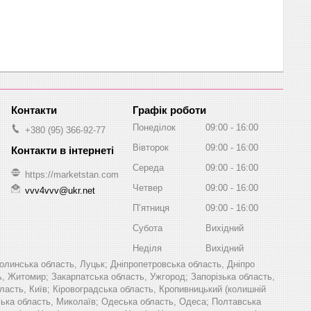
Графік роботи
Понеділок
09:00
16:00
+380 (95) 366-92-77
Вівторок
09:00
16:00
Середа
09:00
16:00
https://marketstan.com
Четвер
09:00
16:00
vvv4vvv@ukr.net
Пʼятниця
09:00
16:00
Субота
Вихідний
Неділя
Вихідний
олинська область, Луцьк; Дніпропетровська область, Дніпро
ь, Житомир; Закарпатська область, Ужгород; Запорізька область,
область, Київ; Кіровоградська область, Кропивницький (колишній
ївська область, Миколаїв; Одеська область, Одеса; Полтавська