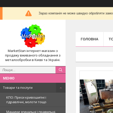
Зараз компанія не може швидко обробляти замов
ГОЛОВНА
Т
MarketStan інтернет-магазин з
продажу вживаного обладнання з
металообробки в Києві та Україні.
Товари та послуги
КПО: Преси кривошипні і
гідравлічні, молоти тощо
Машини згинальні і правильні,