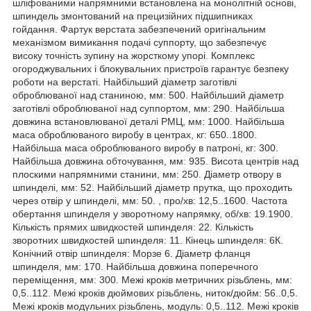
шліфованими напрямними встановлена на монолітній основі,
шпиндель змонтований на прецизійних підшипниках
гойдання. Фартук верстата забезпечений оригінальним
механізмом вимикання подачі суппорту, що забезпечує
високу точність зупину на жорсткому упорі. Комплекс
огороджувальних і блокувальних пристроїв гарантує безпеку
роботи на верстаті. Найбільший діаметр заготівлі
оброблюваної над станиною, мм: 500. Найбільший діаметр
заготівлі оброблюваної над суппортом, мм: 290. Найбільша
довжина встановлюваної деталі РМЦ, мм: 1000. Найбільша
маса оброблюваного виробу в центрах, кг: 650..1800.
Найбільша маса оброблюваного виробу в патроні, кг:
300.
Найбільша довжина обточування, мм: 935. Висота центрів над
плоскими напрямними станини, мм: 250. Діаметр отвору в
шпинделі, мм: 52. Найбільший діаметр прутка, що проходить
через отвір у шпинделі, мм: 50. , про/хв: 12,5..1600. Частота
обертання шпинделя у зворотному напрямку, об/хв: 19.1900.
Кількість прямих швидкостей шпинделя: 22. Кількість
зворотних швидкостей шпинделя: 11. Кінець шпинделя: 6К.
Конічний отвір шпинделя: Морзе 6. Діаметр фланця
шпинделя, мм: 170. Найбільша довжина поперечного
переміщення, мм: 300. Межі кроків метричних різьблень, мм:
0,5..112. Межі кроків дюймових різьблень, ниток/дюйм: 56..0,5.
Межі кроків модульних різьблень, модуль: 0,5..112. Межі кроків