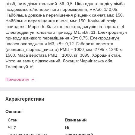
різьб, питч діаметральний: 56..0,5. Ціна одного поділу лімба
поздовжнього/поперечного переміщення, мм/об: 1/ 0,05.
Найбільша довжина переміщення різцевих санчат, мм: 150.
Найбільше переміщення пінолі, мм: 150. Конічний отвір
шпинделя: Морзе 5. Кількість електродвигунів на верстаті: 4.
Електродвигун головного приводу М1, кВт: 11. Електродвигун
приводу швидкого переміщення кВт: 0,75. Електродвигун
насоса охолодження М3, кВт: 0,12. Габарити верстата
(довжина_ширина_висота) РМЦ = 1000, мм: 2795 х 1240 х
1500. Маса верстата РМЦ = 1000, кг: 3095. Хороший стан.
Фото на запит, підключений. Локація: Чернігівська обл.
Телефонуйте!
Приховати
Характеристики
Основні
Стан
Вживаний
ЧПУ
Ні
Тип електродвигуна
асинхронний