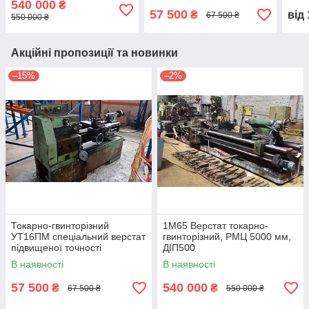
540 000
₴
57 500
₴
від
67 500 ₴
550 000 ₴
Акційні пропозиції та новинки
–15%
–2%
Токарно-гвинторізний
1М65 Верстат токарно-
УТ16ПМ спеціальний верстат
гвинторізний, РМЦ 5000 мм,
підвищеної точності
ДІП500
В наявності
В наявності
57 500
540 000
₴
₴
67 500 ₴
550 000 ₴