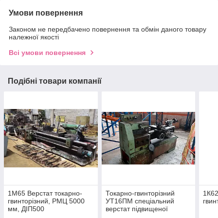
Умови повернення
Законом не передбачено повернення та обмін даного товару
належної якості
Всі умови повернення
Подібні товари компанії
1М65 Верстат токарно-
Токарно-гвинторізний
1К62
гвинторізний, РМЦ 5000
УТ16ПМ спеціальний
гвин
мм, ДІП500
верстат підвищеної
точності