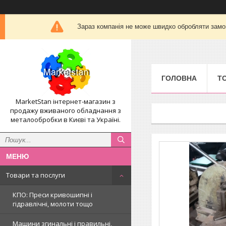
Зараз компанія не може швидко обробляти замов
ГОЛОВНА
Т
MarketStan інтернет-магазин з
продажу вживаного обладнання з
металообробки в Києві та Україні.
Товари та послуги
КПО: Преси кривошипні і
гідравлічні, молоти тощо
Машини згинальні і правильні,