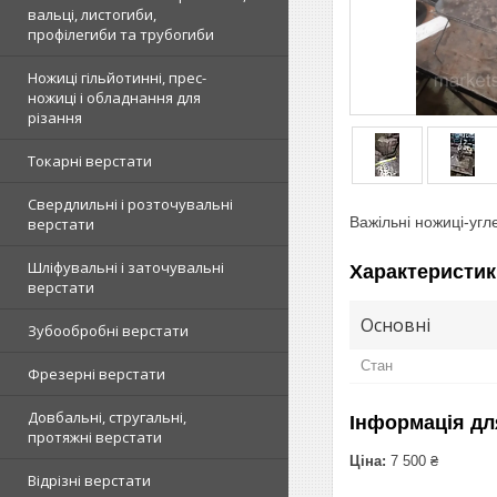
вальці, листогиби,
профілегиби та трубогиби
Ножиці гільйотинні, прес-
ножиці і обладнання для
різання
Токарні верстати
Свердлильні і розточувальні
Важільні ножиці-угле
верстати
Шліфувальні і заточувальні
Характеристик
верстати
Основні
Зубообробні верстати
Стан
Фрезерні верстати
Довбальні, стругальні,
Інформація дл
протяжні верстати
Ціна:
7 500 ₴
Відрізні верстати