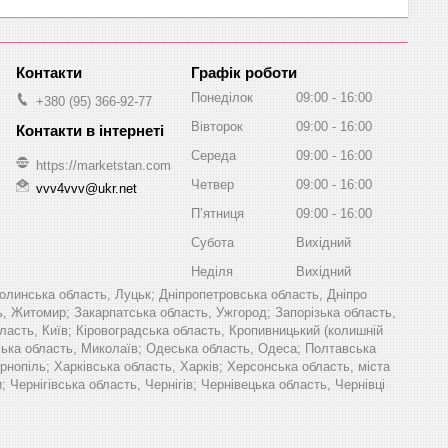
Графік роботи
Понеділок
09:00
16:00
+380 (95) 366-92-77
Вівторок
09:00
16:00
Середа
09:00
16:00
https://marketstan.com
Четвер
09:00
16:00
vvv4vvv@ukr.net
Пʼятниця
09:00
16:00
Субота
Вихідний
Неділя
Вихідний
олинська область, Луцьк; Дніпропетровська область, Дніпро
ь, Житомир; Закарпатська область, Ужгород; Запорізька область,
область, Київ; Кіровоградська область, Кропивницький (колишній
ївська область, Миколаїв; Одеська область, Одеса; Полтавська
рнопіль; Харківська область, Харків; Херсонська область, міста
Чернігівська область, Чернігів; Чернівецька область, Чернівці