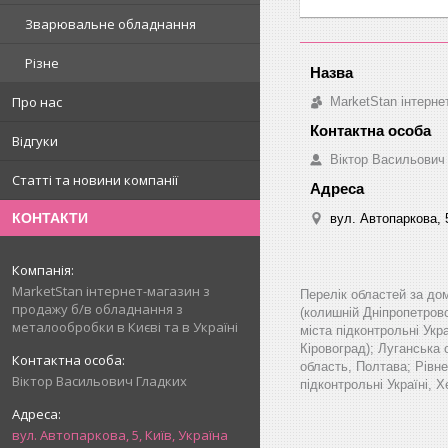
Зварювальне обладнання
Різне
Про нас
MarketStan інтерне
Відгуки
Віктор Васильович
Статті та новини компанії
КОНТАКТИ
вул. Автопаркова, 5
MarketStan інтернет-магазин з
Перелік областей за до
продажу б/в обладнання з
(колишній Дніпропетровс
металообробки в Києві та в Україні
міста підконтрольні Укр
Кіровоград); Луганська 
область, Полтава; Рівне
Віктор Васильович Гладких
підконтрольні Україні, 
вул. Автопаркова, 5, Київ, Україна