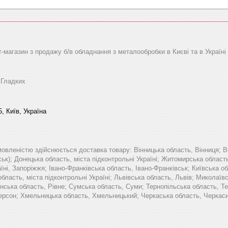
т-магазин з продажу б/в обладнання з металообробки в Києві та в Україні
 Гладких
, Київ, Україна
мовленістю здійснюється доставка товару: Вінницька область, Вінниця; В
ьк); Донецька область, міста підконтрольні Україні; Житомирська област
аїні, Запоріжжя; Івано-Франківська область, Івано-Франківськ; Київська 
область, міста підконтрольні Україні; Львівська область, Львів; Микола
нська область, Рівне; Сумська область, Суми; Тернопільська область, Те
Херсон; Хмельницька область, Хмельницький; Черкаська область, Черкаси; 