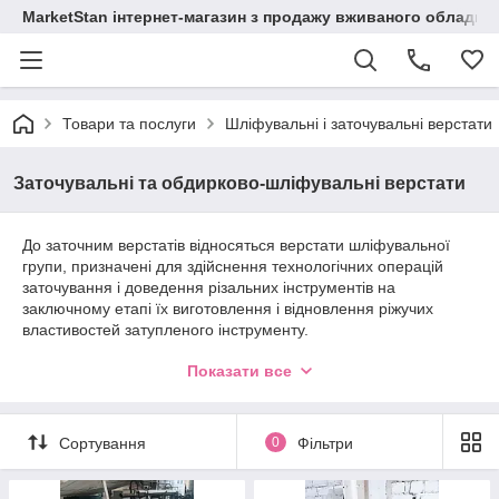
MarketStan інтернет-магазин з продажу вживаного обладнанн
Товари та послуги
Шліфувальні і заточувальні верстати
Заточувальні та обдирково-шліфувальні верстати
До заточним верстатів відносяться верстати шліфувальної
групи, призначені для здійснення технологічних операцій
заточування і доведення різальних інструментів на
заключному етапі їх виготовлення і відновлення ріжучих
властивостей затупленого інструменту.
Точильно-шліфувальні верстати призначені для заточування
Показати все
інструменту та виконання інших різноманітних робіт,
наприклад, зняття задирок з поверхні деталей
Сортування
0
Фільтри