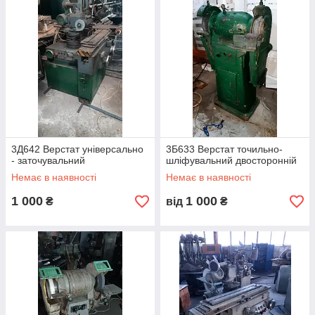
3Д642 Верстат універсально
3Б633 Верстат точильно-
- заточувальний
шліфувальний двосторонній
Немає в наявності
Немає в наявності
1 000
1 000
₴
від
₴