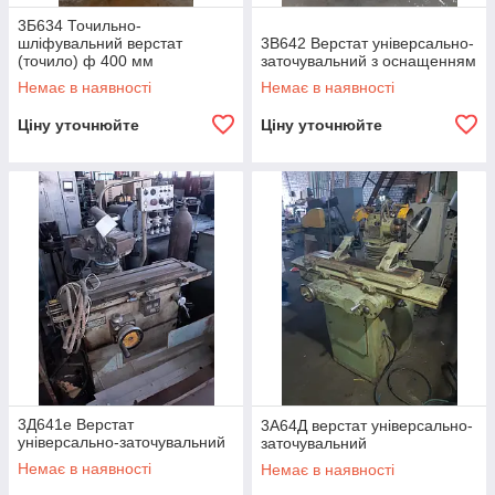
3Б634 Точильно-
шліфувальний верстат
3В642 Верстат універсально-
(точило) ф 400 мм
заточувальний з оснащенням
Немає в наявності
Немає в наявності
Ціну уточнюйте
Ціну уточнюйте
3Д641е Верстат
3А64Д верстат універсально-
універсально-заточувальний
заточувальний
Немає в наявності
Немає в наявності